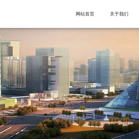
网站首页
关于我们