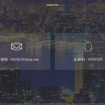
邮箱：643361201@qq.com
企业QQ：643361201