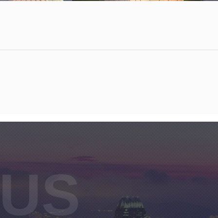

您当前的位置是：
首页
>
项目板块
>
建筑施工
大健康
房地产
建筑施工
 US