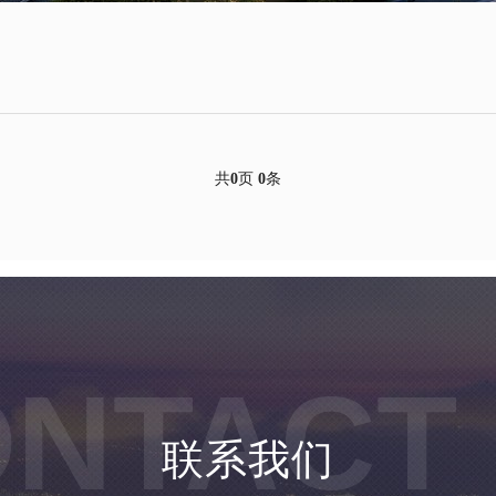
酒店
旅游
农业
医疗
共
0
页
0
条
NTACT
联系我们