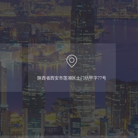
陕西省西安市莲湖区土门坊甲字77号